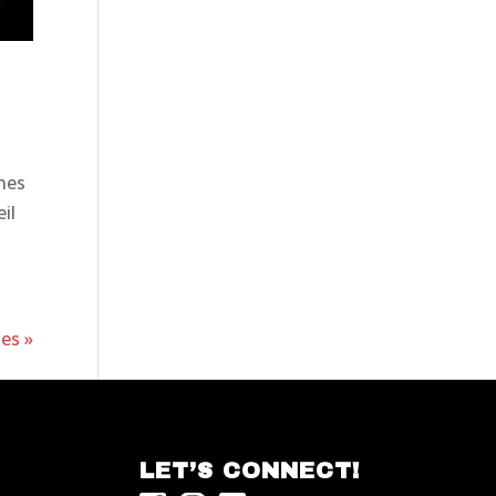
nes
eil
es »
LET’S CONNECT!