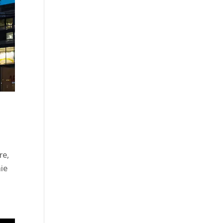
re,
ie