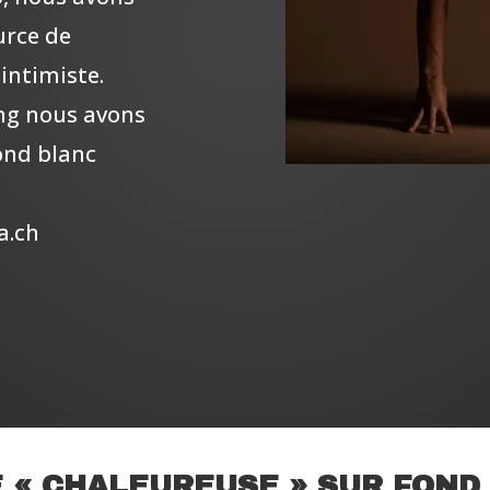
urce de
intimiste.
ng nous avons
ond blanc
a.ch
E « CHALEUREUSE » SUR FOND