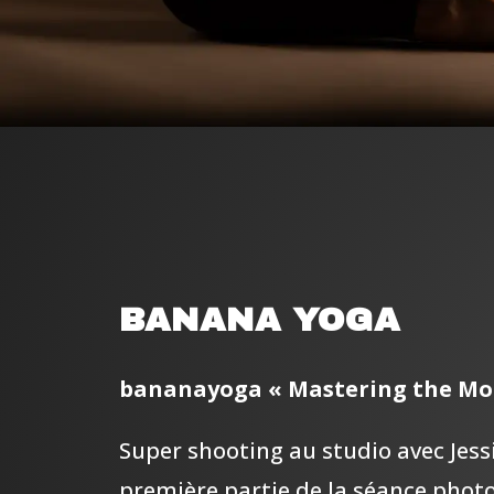
BANANA YOGA
bananayoga « Mastering the Mo
Super shooting au studio avec Jessi
première partie de la séance phot