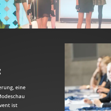
E
erung, eine
e Modeschau
vent ist