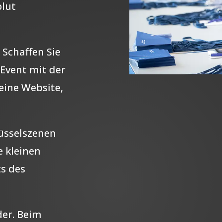
lut
 Schaffen Sie
 Event mit der
 eine Website,
lüsselszenen
e kleinen
s des
der. Beim