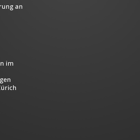
erung an
en im
ngen
Zürich
n