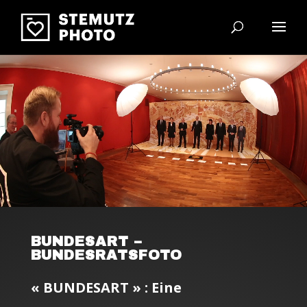
Video-Player
BUNDESART –
BUNDESRATSFOTO
« BUNDESART » : Eine