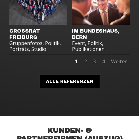
GROSSRAT
IM BUNDESHAUS,
FREIBURG
BERN
Gruppenfotos
,
Politik
,
Event
,
Politik
,
Porträts
,
Studio
Publikationen
1
2
3
4
Weiter
ALLE REFERENZEN
KUNDEN- &
PARTNERFIRMEN (AUSZUG)