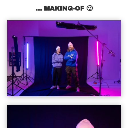
… MAKING-OF 🙂